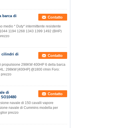
a barca di
Contatto
medio * Duty* intermittente resistente
 1044 1194 1268 1343 1399 1492 (BHP)
prezzo
cilindri di
Contatto
i di propulsione 298KW 400HP 6 della barca
: 298kW [400HP] @1800 r/min Foro:
r prezzo
le di
Contatto
0 SO10480
one navale di 150 cavalli vapore
lsione navale di Cummins modella per
glior prezzo