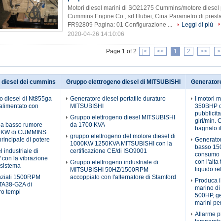
Motori diesel marini di SO21275 Cummins/motore diesel
Cummins Engine Co., srl Hubei, Cina Parametro di pres
FR92809 Pagina: 01 Configurazione ...
Leggi di più
2020-04-26 14:10:06
Page 1 of 2
|<
<<
1
2
>>
>
 diesel dei cummins
Gruppo elettrogeno diesel di MITSUBISHI
Generatore
o diesel di Nt855ga
Generatore diesel portatile duraturo
I motori 
limentato con
MITSUBISHI
350BHP d
pubblicita
Gruppo elettrogeno diesel MITSUBISHI
giri/min
 a basso rumore
da 1700 KVA
bagnato il
0KW di CUMMINS
gruppo elettrogeno del motore diesel di
principale di potere
Generator
1000KW 1250KVA MITSUBISHI con la
basso 15
l industriale di
certificazione CE/di ISO9001
consumo d
on la vibrazione
con l'alta
Gruppo elettrogeno industriale di
 sistema
liquido re
MITSUBISHI 50HZ/1500RPM
nziali 1500RPM
accoppiato con l'alternatore di Stamford
Produca i
A38-G2A di
marino d
o tempi
500HP, ge
marini pe
Allarme p