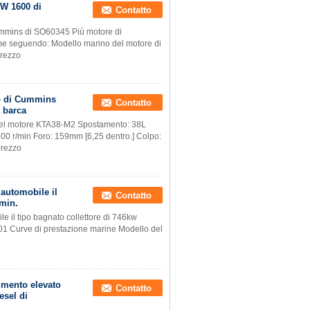
KW 1600 di
Contatto
mmins di SO60345 Più motore di
e seguendo: Modello marino del motore di
prezzo
o di Cummins
Contatto
a barca
 motore KTA38-M2 Spostamento: 38L
00 r/min Foro: 159mm [6,25 dentro.] Colpo:
prezzo
 automobile il
Contatto
/min.
e il tipo bagnato collettore di 746kw
1 Curve di prestazione marine Modello del
imento elevato
Contatto
sel di