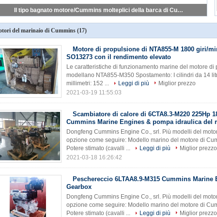
Il tipo bagnato motore/Cummins molteplici della barca di Cummins spedisce il motore 1800 il giri/min. CCS
tori del marinaio di Cummins
(17)
Motore di propulsione di NTA855-M 1800 giri/
SO13273 con il rendimento elevato
Le caratteristiche di funzionamento marine del motore d
modellano NTA855-M350 Spostamento: I cilindri da 14 litri
millimetri: 152 ...
Leggi di più
Miglior prezzo
2021-03-19 11:55:03
Scambiatore di calore di 6CTA8.3-M220 225Hp 
Cummins Marine Engines & pompa idraulica del 
Dongfeng Cummins Engine Co., srl. Più modelli del moto
opzione come seguire: Modello marino del motore di Cu
Potere stimato (cavalli ...
Leggi di più
Miglior prezzo
2021-03-18 16:26:42
Peschereccio 6LTAA8.9-M315 Cummins Marine 
Gearbox
Dongfeng Cummins Engine Co., srl. Più modelli del moto
opzione come seguire: Modello marino del motore di Cu
Potere stimato (cavalli ...
Leggi di più
Miglior prezzo