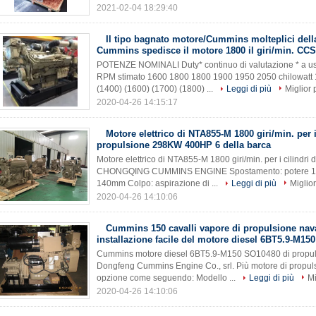
2021-02-04 18:29:40
Il tipo bagnato motore/Cummins molteplici dell
Cummins spedisce il motore 1800 il giri/min. CCS
POTENZE NOMINALI Duty* continuo di valutazione * a uso 
RPM stimato 1600 1800 1800 1900 1950 2050 chilowatt
(1400) (1600) (1700) (1800) ...
Leggi di più
Miglior 
2020-04-26 14:15:17
Motore elettrico di NTA855-M 1800 giri/min. per i 
propulsione 298KW 400HP 6 della barca
Motore elettrico di NTA855-M 1800 giri/min. per i cilindr
CHONGQING CUMMINS ENGINE Spostamento: potere 14L
140mm Colpo: aspirazione di ...
Leggi di più
Miglio
2020-04-26 14:10:06
Cummins 150 cavalli vapore di propulsione nava
installazione facile del motore diesel 6BT5.9-M15
Cummins motore diesel 6BT5.9-M150 SO10480 di propulsi
Dongfeng Cummins Engine Co., srl. Più motore di propu
opzione come seguendo: Modello ...
Leggi di più
Mi
2020-04-26 14:10:06