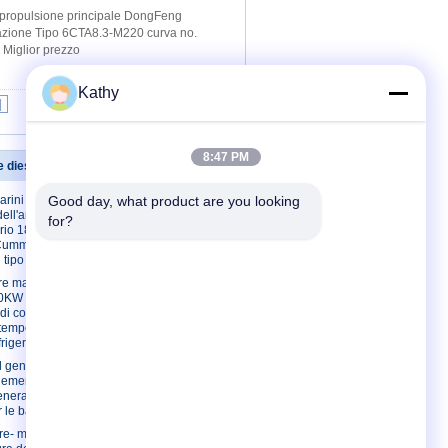
 propulsione principale DongFeng
tazione Tipo 6CTA8.3-M220 curva no.
Miglior prezzo
Kathy
|
8:47 PM
 diesel marini Set
Contattici
marini 261KW
Good day, what product are you looking 
Contattici
ell'annuncio
for?
Richieda una
rio 1800 il
citazione
. Cummins hanno
 tipo collettore
E-Mail
e marino portatile
Sitemap
0KW /188KVA del
Sito mobile
i combustibile
 temperatura del
frigerante
l generatore
i emergenza
neratori diesel
r le barche a vela
re- marino di