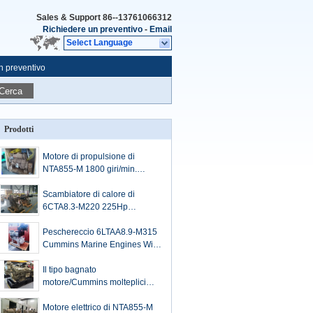
Sales & Support
86--13761066312
Richiedere un preventivo
-
Email
Select Language
n preventivo
Cerca
Prodotti
Motore di propulsione di
NTA855-M 1800 giri/min.
Cummins SO13273 con il
rendimento elevato
Scambiatore di calore di
6CTA8.3-M220 225Hp
1800Rpm Cummins Marine
Engines & pompa idraulica del
Peschereccio 6LTAA8.9-M315
mare
Cummins Marine Engines With
Gearbox
Il tipo bagnato
motore/Cummins molteplici
della barca di Cummins
spedisce il motore 1800 il
Motore elettrico di NTA855-M