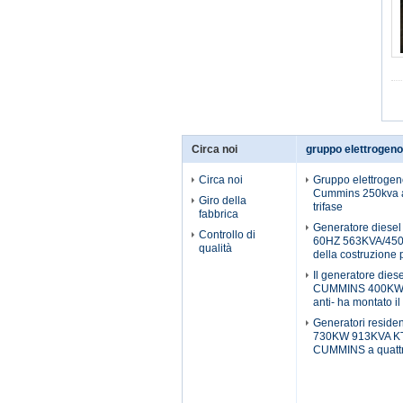
Circa noi
gruppo elettrogeno
Circa noi
Gruppo elettrogen
Cummins 250kva a
Giro della
trifase
fabbrica
Generatore diesel
Controllo di
60HZ 563KVA/45
qualità
della costruzione 
Il generatore diese
CUMMINS 400KW c
anti- ha montato il
Generatori reside
730KW 913KVA KT
CUMMINS a quattr