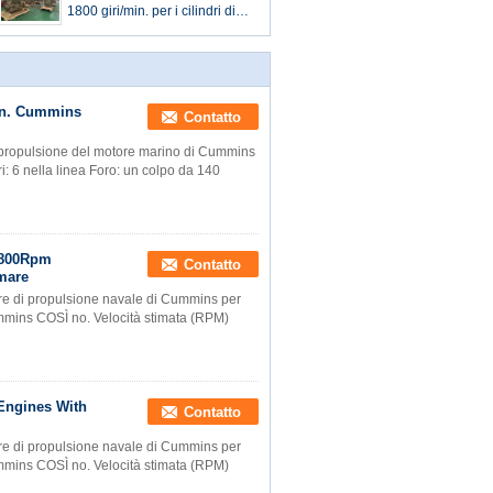
giri/min. CCS
1800 giri/min. per i cilindri di
propulsione 298KW 400HP 6
della barca
min. Cummins
Contatto
i propulsione del motore marino di Cummins
: 6 nella linea Foro: un colpo da 140
1800Rpm
Contatto
mare
re di propulsione navale di Cummins per
mmins COSÌ no. Velocità stimata (RPM)
Engines With
Contatto
re di propulsione navale di Cummins per
mmins COSÌ no. Velocità stimata (RPM)