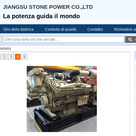
JIANGSU STONE POWER CO.,LTD
La potenza guida il mondo
Giro della fabbrica
Controllo di qualità
Contattici
Richiedere u
Cummins
2
3
4
5