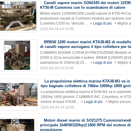
Cavalli vapore marini SO60345 dei motori 1193
KT50-M Cummins con lo scambiatore di calore
Motori marini 1193KW/1600 cavalli vapore di KT50-M Cu
propulsione navale di Cummins modella per opzione com
Cummins COSÌ no. Velocità ...
Leggi di più
Miglior 
2020-04-26 14:10:06
895KW 1200 motori marini KTA38-M2 di modell
di cavalli vapore asciugano il tipo collettore per l
CUMMINS ENGINE CURVA DI PRESTAZIONE Modello del
[2300 in.3] ha annunciato il potere: 895kW [1200HP] @18
aspirazione di 159mm [6,25 ...
Leggi di più
Miglior 
2020-04-26 14:10:06
La propulsione elettrica marina KTA38-M1 va in
tipo bagnato collettore di 746kw 1000hp 1800 giri
La propulsione elettrica marina KTA38-M1 va in automobil
1000hp 1800 giri/min. CUMMINS INC. Columbus, in 4720
motore di base KTA38...
Leggi di più
Miglior prezzo
2020-04-26 14:10:06
Motori diesel marini di SO21275 Cummins/rend
principale 164KW/220hp@1800 RPM del motore die
propulsione