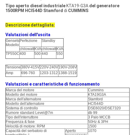
Tipo aperto diesel industriale
KTA19-G3A
del generatore
1500RPM HCI544D Stamford
di
CUMMINS
Descrizione dettagliata:
Valutazioni dell'uscita
Gensets
Perfezione
Standby
Modello
chilowatt
KVA
chilowatt
KVA
TP550C
400
500
440
550
Tensione
380V-415V
220V-240V
190V-208V
Amp
696-760
1203-1312
1388-1519
Valutazioni e caratteristiche di funzionamento
Marca del motore
Cummins
Modello del motore
KTA19G3A
Marca dell'alternatore
Stamford
Modello dell'alternatore
HCI544D
Sistema di controllo
DSE6020/DSE7320
Rumore standard Level@7m
db 99
Tipo dell'interruttore
3 Palo MCCB
Frequenza & fase
50Hz & 3PH
Velocità di motore: RPM
1500
Capacità del serbatoio di
Aperto
1070