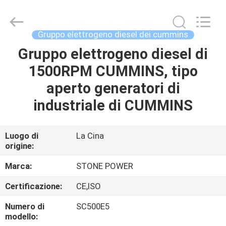
2026
JIANGSU
STONE
POWER
CO.,LTD.
Gruppo elettrogeno diesel dei cummins
All
Rights
Reserved.
Gruppo elettrogeno diesel di
CASA
1500RPM CUMMINS, tipo
PRODOTTI
aperto generatori di
industriale di CUMMINS
CIRCA
NOI
Luogo di
La Cina
origine:
GIRO
Marca:
STONE POWER
DELLA
Certificazione:
CE,ISO
FABBRICA
Numero di
SC500E5
modello: