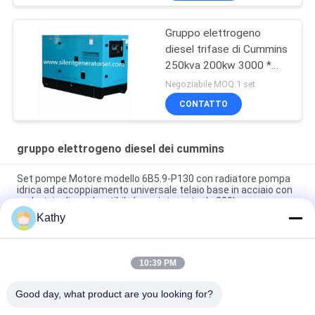
Gruppo elettrogeno
diesel trifase di Cummins
250kva 200kw 3000 *
1050 * 1750mm
Negoziabile MOQ:1 set
CONTATTO
gruppo elettrogeno diesel dei cummins
Set pompe Motore modello 6B5.9-P130 con radiatore pompa
idrica ad accoppiamento universale telaio base in acciaio con
serbatoio di combustibile base integrato da 200L
Kathy
Serbatoio di carburante da 8 ore CUMMINS Generatore diesel
alimentato da diesel per il grado di protezione IP23
10:39 PM
Combustibile diesel industriale diesel dei generatori di
Cummins del gruppo elettrogeno di SC350E5S CUMMINS
Good day, what product are you looking for?