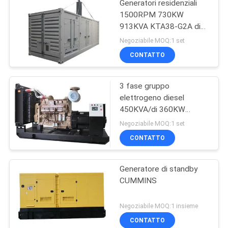
Generatori residenziali
1500RPM 730KW
913KVA KTA38-G2A di
CUMMINS a quattro
Negoziabile MOQ:1 set
tempi
CONTATTO
3 fase gruppo
elettrogeno diesel
450KVA/di 360KW
CUMMINS con il sistema
Negoziabile MOQ:1 set
di controllo DSE6020
CONTATTO
Generatore di standby
CUMMINS
Negoziabile MOQ:1 insieme
CONTATTO