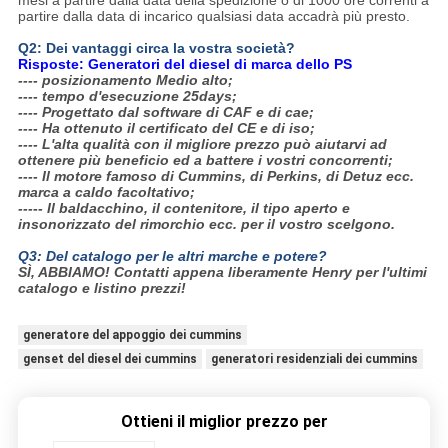
mesi a partire dalla data della spedizione o di 1000 ore correnti a
partire dalla data di incarico qualsiasi data accadrà più presto.
Q2: Dei vantaggi circa la vostra società?
Risposte: Generatori del diesel di marca dello PS
---- posizionamento Medio alto;
---- tempo d'esecuzione 25days;
---- Progettato dal software di CAF e di cae;
---- Ha ottenuto il certificato del CE e di iso;
---- L'alta qualità con il migliore prezzo può aiutarvi ad
ottenere più beneficio ed a battere i vostri concorrenti;
---- Il motore famoso di Cummins, di Perkins, di Detuz ecc.
marca a caldo facoltativo;
----- Il baldacchino, il contenitore, il tipo aperto e
insonorizzato del rimorchio ecc. per il vostro scelgono.
Q3: Del catalogo per le altri marche e potere?
SÌ, ABBIAMO! Contatti appena liberamente Henry per l'ultimi
catalogo e listino prezzi!
generatore del appoggio dei cummins
genset del diesel dei cummins
generatori residenziali dei cummins
Ottieni il miglior prezzo per