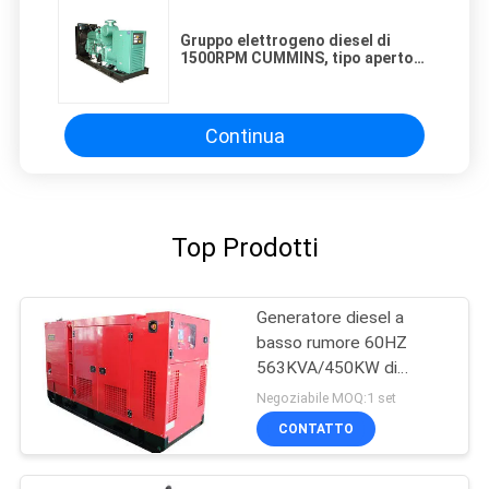
Gruppo elettrogeno diesel di
1500RPM CUMMINS, tipo aperto
generatori di industriale di
CUMMINS
Continua
Top Prodotti
Generatore diesel a
basso rumore 60HZ
563KVA/450KW di
CUMMINS della
Negoziabile MOQ:1 set
costruzione principale di
CONTATTO
potere