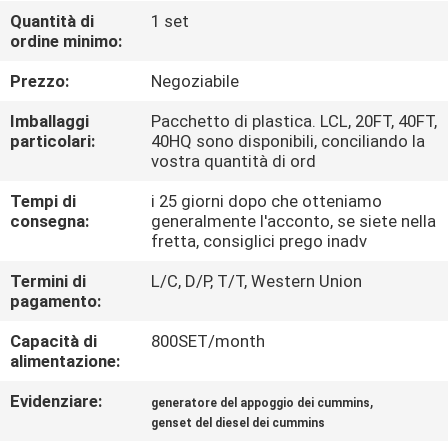
CONTROLLO
Quantità di
1 set
ordine minimo:
DI
QUALITÀ
Prezzo:
Negoziabile
Imballaggi
Pacchetto di plastica. LCL, 20FT, 40FT,
CONTATTICI
particolari:
40HQ sono disponibili, conciliando la
vostra quantità di ord
Tempi di
i 25 giorni dopo che otteniamo
RICHIEDA
consegna:
generalmente l'acconto, se siete nella
UNA
fretta, consiglici prego inadv
CITAZIONE
Termini di
L/C, D/P, T/T, Western Union
pagamento:
MAPPA
Capacità di
800SET/month
alimentazione:
DEL
Evidenziare:
,
SITO
generatore del appoggio dei cummins
genset del diesel dei cummins