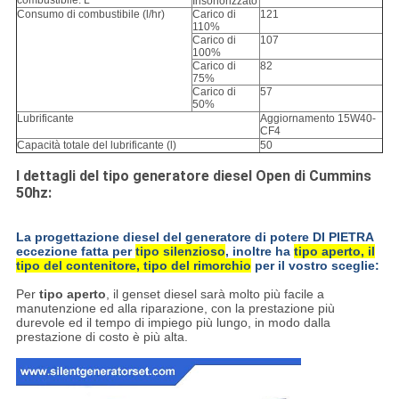
combustibile: L
Insonorizzato
Consumo di combustibile (l/hr)
Carico di
121
110%
Carico di
107
100%
Carico di
82
75%
Carico di
57
50%
Lubrificante
Aggiornamento 15W40-
CF4
Capacità totale del lubrificante (l)
50
I dettagli del tipo generatore diesel Open di Cummins
50hz:
La progettazione diesel del generatore di potere DI PIETRA
eccezione fatta per
tipo silenzioso
, inoltre ha
tipo aperto, il
tipo del contenitore, tipo del rimorchio
per il vostro sceglie:
Per
tipo aperto
, il genset diesel sarà molto più facile a
manutenzione ed alla riparazione, con la prestazione più
durevole ed il tempo di impiego più lungo, in modo dalla
prestazione di costo è più alta.