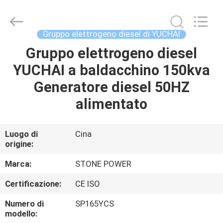
2026
JIANGSU
STONE
POWER
CO.,LTD.
Gruppo elettrogeno diesel di YUCHAI
All
Rights
Reserved.
Gruppo elettrogeno diesel
CASA
YUCHAI a baldacchino 150kva
PRODOTTI
Generatore diesel 50HZ
alimentato
CIRCA
NOI
Luogo di
Cina
origine:
GIRO
Marca:
STONE POWER
DELLA
Certificazione:
CE ISO
FABBRICA
Numero di
SP165YCS
modello: