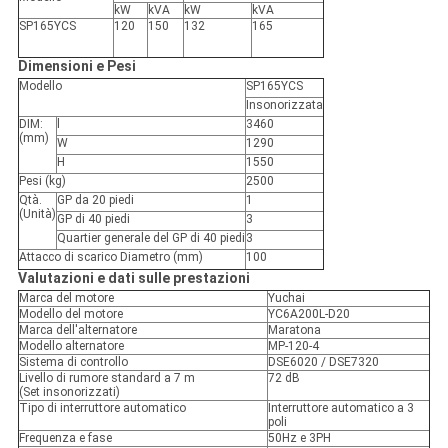
kW
kVA
kW
kVA
SP165YCS
120
150
132
165
Dimensioni e Pesi
Modello
SP165YCS
Insonorizzata
DIM:
l
3460
(mm)
W
1290
H
1550
Pesi (kg)
2500
Qtà.
GP da 20 piedi
1
(Unità)
GP di 40 piedi
3
Quartier generale del GP di 40 piedi
3
Attacco di scarico Diametro (mm)
100
Valutazioni e dati sulle prestazioni
Marca del motore
Yuchai
Modello del motore
YC6A200L-D20
Marca dell'alternatore
Maratona
Modello alternatore
MP-120-4
Sistema di controllo
DSE6020 / DSE7320
Livello di rumore standard a 7 m
72 dB
(Set insonorizzati)
Tipo di interruttore automatico
Interruttore automatico a 3
poli
Frequenza e fase
50Hz e 3PH