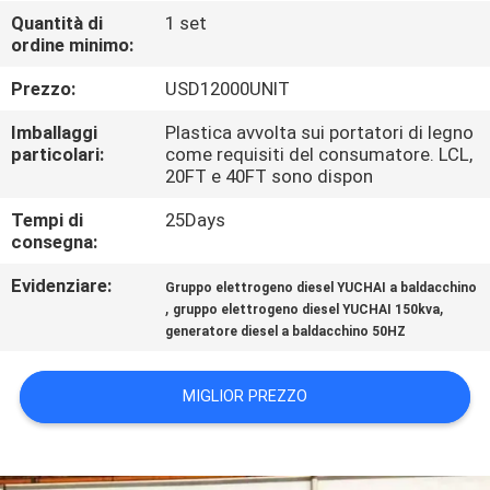
CONTROLLO
Quantità di
1 set
ordine minimo:
DI
QUALITÀ
Prezzo:
USD12000UNIT
Imballaggi
Plastica avvolta sui portatori di legno
CONTATTICI
particolari:
come requisiti del consumatore. LCL,
20FT e 40FT sono dispon
Tempi di
25Days
RICHIEDA
consegna:
UNA
Evidenziare:
Gruppo elettrogeno diesel YUCHAI a baldacchino
CITAZIONE
,
,
gruppo elettrogeno diesel YUCHAI 150kva
generatore diesel a baldacchino 50HZ
MAPPA
MIGLIOR PREZZO
DEL
SITO