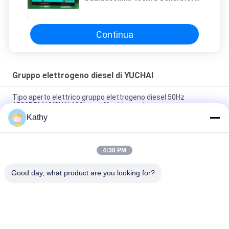
diesel 50HZ alimentato
Continua
Gruppo elettrogeno diesel di YUCHAI
Tipo aperto elettrico gruppo elettrogeno diesel 50Hz
1500RPM YUCHAI 100kva raffreddato ad acqua
Kathy
gruppo elettrogeno diesel ultra silenzioso del gruppo
elettrogeno di 34kw 42kva YUCHAI
4:38 PM
Gruppo elettrogeno diesel YUCHAI a baldacchino 150kva
Generatore diesel 50HZ alimentato
Good day, what product are you looking for?
Categorie popolari
Tutti
Gruppo Elettrogeno 
Gruppo Elettrogeno 