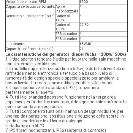
Velocità del motore: RPM
1500
Capacità serbatoio carburante:
Aprire
/
L
Insonorizzata
Consumo di carburante (l/ora)
Carico al
/
110%.
Carico al
27.52
100%.
75% di carico
/
50% di carico
/
Lubrificante
15W40
Capacità lubrificante totale (L)
21
Le caratteristiche dei generatori diesel Yuchai 120kw/150kva:
1. Il tipo aperto standard è utile per lavorare nella sala macchine
con sistema di ventilazione.
2. Il modello super silenzioso (fino a 50kw) è dotato di ventola di
raffreddamento elettronica e tettuccio a basso livello di
rumorosità dal design speciale.specializzato per ambienti a
basso livello di rumore, come edifici per uffici, ville, musei.
3. Il tipo insonorizzato standard (IP21) funzionerà
perfettamente all'aperto
4. Tutti i tipi standard possono funzionare nella terza area
esplosiva per l'industria mineraria, il design speciale sarà adatto
per la seconda area esplosiva.
5. Tutti i componenti funzionali hanno un design modulare, per
una rapida riparazione, sostituzione e riduzione delle scorte, in
grado di soddisfare le attività di noleggio.
6. Radiatore da 50 ℃
7. IP54 (set insonorizzati), IP56 (sistema di controllo)